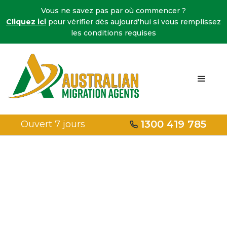
Vous ne savez pas par où commencer ?
Cliquez ici
pour vérifier dès aujourd'hui si vous remplissez
les conditions requises
1300 419 785
Ouvert 7 jours
Accueil
/
Visas de travail et de qualification
/
Accords de migration dans les zones désignées
(DAMA)
Accords de