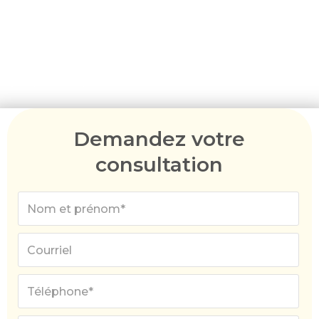
l'évaluation de l'éligibilité jusqu'à la préparation
de candidatures réussies pour l'obtention d'un
visa. Nous comprenons les défis de la main-
d'œuvre régionale et les étapes nécessaires pour
y répondre par le biais des DAMAs.
Demandez votre
consultation