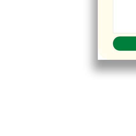
écialisée dans
couples dans les
 personnes de même sexe,
sse l'objet de conseils
 partenaires de même
ts permanents ou de
der la résidence. Ce visa
eur orientation sexuelle,
ilités de vivre ensemble
porter la clarté et
ermettant ainsi d'avancer
immigration.