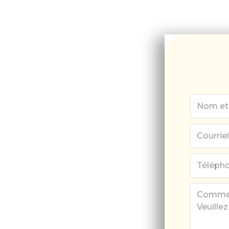
r
ration de
exe grâce
s de nos
agréés
as peut s'avérer difficile
ples de même sexe. Que
 obtenir un visa ou à
erts d'agents de migration