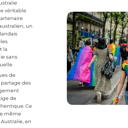
stralie
 véritable
partenaire
australien, un
landais
ples
t la
lie sans
uelle.
ves de
e partage des
gagement
ige de
thentique. Ce
s de même
 Australie, en