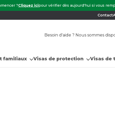
mmencer ?
Cliquez ici
pour vérifier dès aujourd'hui si vous rem
Contact
A
Besoin d'aide ? Nous sommes dispon
t familiaux
Visas de protection
Visas de t
aire LGBTIQ
naire