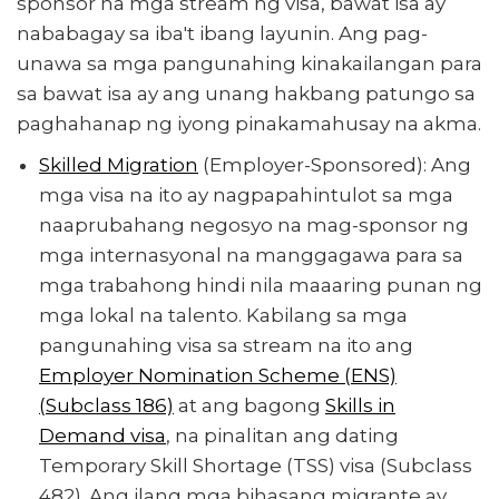
sponsor na mga stream ng visa, bawat isa ay
nababagay sa iba't ibang layunin. Ang pag-
unawa sa mga pangunahing kinakailangan para
sa bawat isa ay ang unang hakbang patungo sa
paghahanap ng iyong pinakamahusay na akma.
Skilled Migration
(Employer-Sponsored): Ang
mga visa na ito ay nagpapahintulot sa mga
naaprubahang negosyo na mag-sponsor ng
mga internasyonal na manggagawa para sa
mga trabahong hindi nila maaaring punan ng
mga lokal na talento. Kabilang sa mga
pangunahing visa sa stream na ito ang
Employer Nomination Scheme (ENS)
(Subclass 186)
at ang bagong
Skills in
Demand visa
, na pinalitan ang dating
Temporary Skill Shortage (TSS) visa (Subclass
482). Ang ilang mga bihasang migrante ay