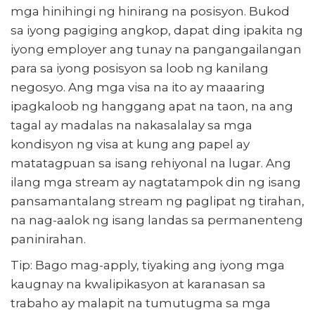
mga hinihingi ng hinirang na posisyon. Bukod
sa iyong pagiging angkop, dapat ding ipakita ng
iyong employer ang tunay na pangangailangan
para sa iyong posisyon sa loob ng kanilang
negosyo. Ang mga visa na ito ay maaaring
ipagkaloob ng hanggang apat na taon, na ang
tagal ay madalas na nakasalalay sa mga
kondisyon ng visa at kung ang papel ay
matatagpuan sa isang rehiyonal na lugar. Ang
ilang mga stream ay nagtatampok din ng isang
pansamantalang stream ng paglipat ng tirahan,
na nag-aalok ng isang landas sa permanenteng
paninirahan.
Tip: Bago mag-apply, tiyaking ang iyong mga
kaugnay na kwalipikasyon at karanasan sa
trabaho ay malapit na tumutugma sa mga