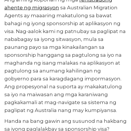
ahente ng migrasyon
sa Australian Migration
Agents ay maaaring makatulong sa bawat
bahagi ng iyong sponsorship at aplikasyon ng
visa. Nag-aalok kami ng patnubay sa paglipat na
nababagay sa iyong sitwasyon, mula sa
paunang payo sa mga kinakailangan sa
sponsorship hanggang sa pagtulong sa iyo na
maghanda ng isang malakas na aplikasyon at
pagtulong sa anumang kahilingan ng
gobyerno para sa karagdagang impormasyon.
Ang propesyonal na suporta ay makakatulong
sa iyo na maiwasan ang mga karaniwang
pagkakamali at mag-navigate sa sistema ng
paglipat ng Australia nang may kumpiyansa.
Handa na bang gawin ang susunod na hakbang
sa iyong paglalakbay sa sponsorship visa?