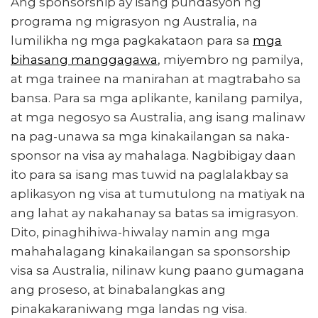
Ang sponsorship ay isang pundasyon ng
Mga visa na itinataguyod ng isang employer sa Australia
programa ng migrasyon ng Australia, na
lumilikha ng mga pagkakataon para sa
Mga visa na itinataguyod ng isang miyembro ng pamilya
mga
bihasang manggagawa
, miyembro ng pamilya,
Sino ang karapat-dapat na maging sponsor?
at mga trainee na manirahan at magtrabaho sa
Ano ang Mga Pangkalahatang Kinakailangan para sa Mga
bansa. Para sa mga aplikante, kanilang pamilya,
Aplikante?
at mga negosyo sa Australia, ang isang malinaw
na pag-unawa sa mga kinakailangan sa naka-
Malawak na Pagtingin sa Proseso ng Aplikasyon
sponsor na visa ay mahalaga. Nagbibigay daan
Mga Karaniwang Hadlang at Mga Bagay na Dapat
ito para sa isang mas tuwid na paglalakbay sa
Isaalang-alang
aplikasyon ng visa at tumutulong na matiyak na
Paano Makakatulong sa Iyo ang Mga Ahente ng Migration
ang lahat ay nakahanay sa batas sa imigrasyon.
ng Australia
Dito, pinaghihiwa-hiwalay namin ang mga
mahahalagang kinakailangan sa sponsorship
visa sa Australia, nilinaw kung paano gumagana
ang proseso, at binabalangkas ang
pinakakaraniwang mga landas ng visa.