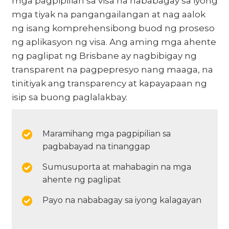
mga pagpipilian sa visa na nababagay sa iyong
mga tiyak na pangangailangan at nag aalok
ng isang komprehensibong buod ng proseso
ng aplikasyon ng visa. Ang aming mga ahente
ng paglipat ng Brisbane ay nagbibigay ng
transparent na pagpepresyo nang maaga, na
tinitiyak ang transparency at kapayapaan ng
isip sa buong paglalakbay.
Maramihang mga pagpipilian sa
pagbabayad na tinanggap
Sumusuporta at mahabagin na mga
ahente ng paglipat
Payo na nababagay sa iyong kalagayan