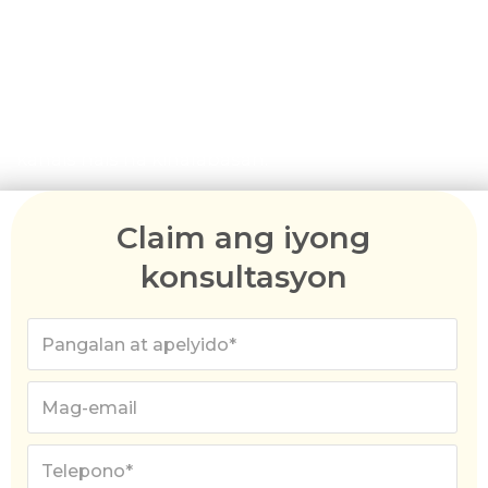
nagsusumikap para sa permanenteng
paninirahan, matatag kami sa pagbibigay ng
patnubay sa buong paglalakbay mo sa paglipat.
Ang aming ekspertong payo ay dinisenyo upang
mapabuti ang iyong mga pagkakataon ng isang
kanais nais na kinalabasan.
Claim ang iyong
konsultasyon