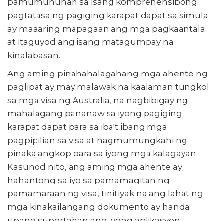
pamumuhunan sa isang komprehensibong
pagtatasa ng pagiging karapat dapat sa simula
ay maaaring mapagaan ang mga pagkaantala
at itaguyod ang isang matagumpay na
kinalabasan.
Ang aming pinahahalagahang mga ahente ng
paglipat ay may malawak na kaalaman tungkol
sa mga visa ng Australia, na nagbibigay ng
mahalagang pananaw sa iyong pagiging
karapat dapat para sa iba't ibang mga
pagpipilian sa visa at nagmumungkahi ng
pinaka angkop para sa iyong mga kalagayan.
Kasunod nito, ang aming mga ahente ay
hahantong sa iyo sa pamamagitan ng
pamamaraan ng visa, tinitiyak na ang lahat ng
mga kinakailangang dokumento ay handa
upang suportahan ang iyong aplikasyon.