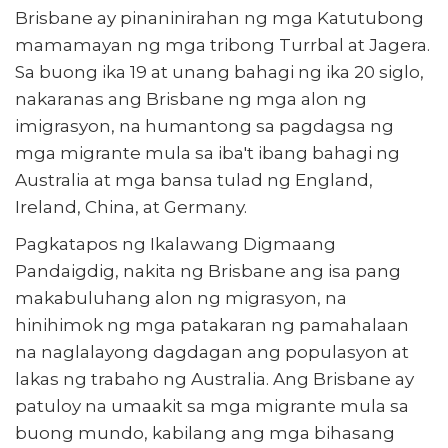
Brisbane ay pinaninirahan ng mga Katutubong
mamamayan ng mga tribong Turrbal at Jagera.
Sa buong ika 19 at unang bahagi ng ika 20 siglo,
nakaranas ang Brisbane ng mga alon ng
imigrasyon, na humantong sa pagdagsa ng
mga migrante mula sa iba't ibang bahagi ng
Australia at mga bansa tulad ng England,
Ireland, China, at Germany.
Pagkatapos ng Ikalawang Digmaang
Pandaigdig, nakita ng Brisbane ang isa pang
makabuluhang alon ng migrasyon, na
hinihimok ng mga patakaran ng pamahalaan
na naglalayong dagdagan ang populasyon at
lakas ng trabaho ng Australia. Ang Brisbane ay
patuloy na umaakit sa mga migrante mula sa
buong mundo, kabilang ang mga bihasang