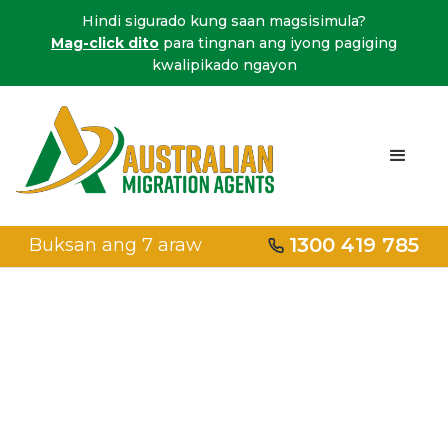
Hindi sigurado kung saan magsisimula?
Mag-click dito
para tingnan ang iyong pagiging
kwalipikado ngayon
1300 419 785
Buksan ang 7 araw
Home
/
Brisbane
Mga ahente ng
migration