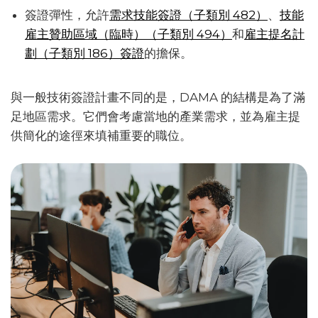
簽證彈性，允許
需求技能簽證（子類別 482）
、
技能
雇主贊助區域（臨時）（子類別 494）
和
雇主提名計
劃（子類別 186）簽證
的擔保。
與一般技術簽證計畫不同的是，DAMA 的結構是為了滿
足地區需求。它們會考慮當地的產業需求，並為雇主提
供簡化的途徑來填補重要的職位。