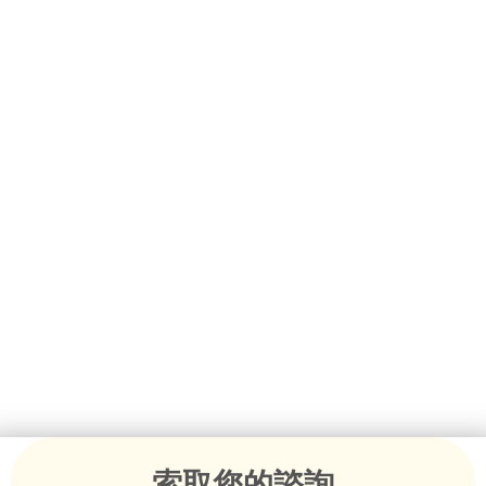
釋放澳洲地區的技術人才
澳洲地區的許多企業往往難以找到所需的員工。當地的招
募工作可能無法滿足需求，尤其是在農業、酒店業、醫療
保健和製造業等行業。
指定區域移民協定 (DAMA) 提供了解決這兩難局面的方
法。這些協定允許核准地區的雇主保薦技術和半技術海外
勞工。因此，與標準
技術簽證
計劃相比，DAMA 提供了更
大的靈活性。
在 Australian Migration Agents，我們為區域雇主提供
一系列協助，從評估資格到準備成功的簽證提名。我們了
解區域勞動力面臨的挑戰，以及透過 DAMAs 應對這些挑
戰所需的步驟。
索取您的諮詢