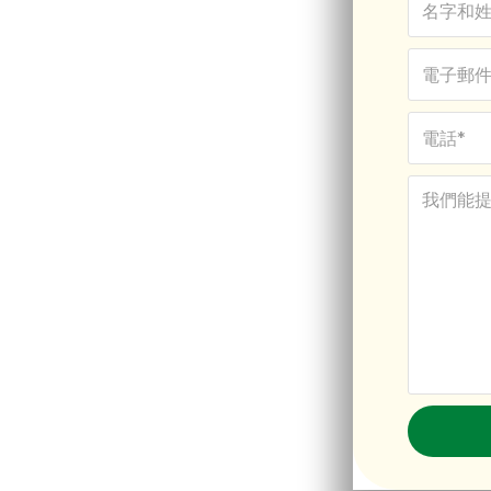
證
裡獲得專家建議
證
時未在澳大利亞持有實質性
獲得簽證。如果您是過橋簽證、
有實質性簽證。