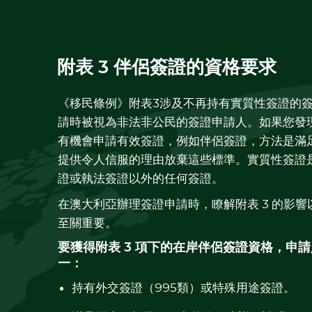
附表 3 伴侶簽證的資格要求
《移民條例》附表3涉及不再持有實質性簽證的
請時被視為非法非公民的簽證申請人。如果您發
有機會申請有效簽證，例如伴侶簽證，方法是滿足
提供令人信服的理由放棄這些標準。實質性簽證
證或執法簽證以外的任何簽證。
在澳大利亞辦理簽證申請時，瞭解附表 3 的影
至關重要。
要獲得附表 3 項下的在岸伴侶簽證資格，申
一：
持有外交簽證（995類）或特殊用途簽證。