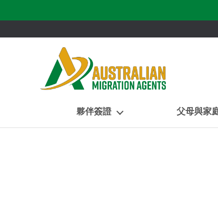
夥伴簽證
父母與家