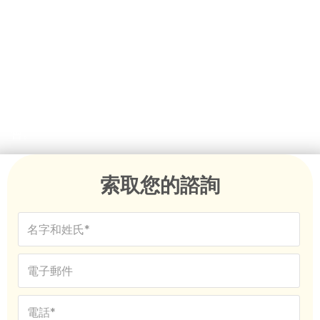
我們在布裡斯班的熟練移民代理在澳大利亞移民法規方面
擁有廣泛的專業知識，並致力於説明您實現簽證目標 - 無
論您的情況多麼複雜。無論您是需要臨時簽證還是爭取永
久居留權，我們都會堅定不移地在您的整個移民旅程中提
供指導。我們的專家建議旨在提高您獲得有利結果的機
會。
索取您的諮詢