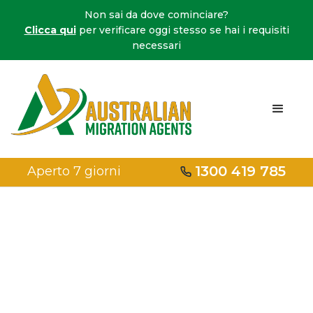
Non sai da dove cominciare?
Clicca qui
per verificare oggi stesso se hai i requisiti
necessari
1300 419 785
Aperto 7 giorni
Casa
/
Visti per la famiglia
/
Cittadino neozelandese Visto per relazioni
familiari 461
Visto per