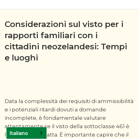
Considerazioni sul visto per i
rapporti familiari con i
cittadini neozelandesi: Tempi
e luoghi
Data la complessità dei requisiti di ammissibilità
e i potenziali ritardi dovuti a domande
incomplete, è fondamentale valutare
attentamente se il visto della sottoclasse 461 è
Italiano
l'opzione più adatta. È importante capire che il