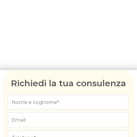
visita, il visto temporaneo (sottoclasse 461)
potrebbe essere la vostra soluzione. In questo
articolo illustriamo i passaggi per la richiesta di
questo visto e sottolineiamo le considerazioni
importanti da fare prima della presentazione. Se
avete bisogno di assistenza o supporto, il nostro
team di agenti migratori australiani è pronto ad
aiutarvi.
Richiedi la tua consulenza