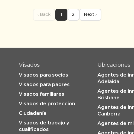
‹ Back
1
2
Next ›
Visados
Ubicaciones
Visados para socios
Agentes de in
Adelaida
Visados para padres
Agentes de in
Visados familiares
Brisbane
Visados de protección
Agentes de in
Ciudadanía
Canberra
Visados de trabajo y
Agentes de mi
cualificados
Agentes de in