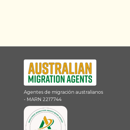
Agentes de migración australianos
- MARN 2217744