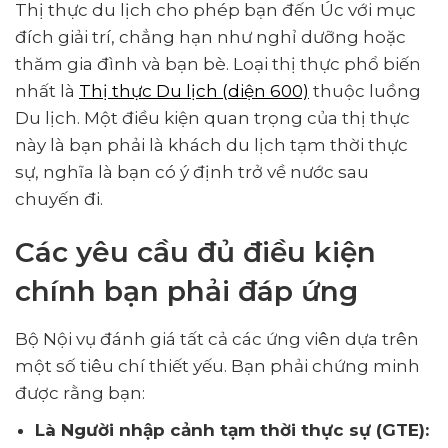
Thị thực du lịch cho phép bạn đến Úc với mục
đích giải trí, chẳng hạn như nghỉ dưỡng hoặc
thăm gia đình và bạn bè. Loại thị thực phổ biến
nhất là
Thị thực Du lịch (diện 600)
thuộc luồng
Du lịch. Một điều kiện quan trọng của thị thực
này là bạn phải là khách du lịch tạm thời thực
sự, nghĩa là bạn có ý định trở về nước sau
chuyến đi.
Các yêu cầu đủ điều kiện
chính bạn phải đáp ứng
Bộ Nội vụ đánh giá tất cả các ứng viên dựa trên
một số tiêu chí thiết yếu. Bạn phải chứng minh
được rằng bạn:
Là Người nhập cảnh tạm thời thực sự (GTE):