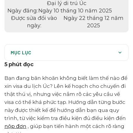
Đại lý di trú Úc
Ngày đăng:
Ngày 10 tháng 10 năm 2025
Được sửa đổi vào
Ngày 22 tháng 12 năm
ngày:
2025
MỤC LỤC
Bước 1: Kiểm tra tư cách của bạn và hiểu rõ về thị thực
5
phút đọc
Bước 2: Chuẩn bị và thu thập tài liệu của bạn
Bạn đang băn khoăn không biết làm thế nào để
Bước 3: Biên soạn bằng chứng cho các yêu cầu chính
xin visa du lịch Úc? Lên kế hoạch cho chuyến đi
thật thú vị, nhưng việc nắm rõ các yêu cầu về
Bước 4: Nộp đơn trực tuyến
visa có thể khá phức tạp. Hướng dẫn từng bước
Những điều cần mong đợi sau khi bạn nộp đơn
này được thiết kế để hướng dẫn bạn qua quy
Nhận trợ giúp chuyên môn về thị thực du lịch của bạn
trình, từ việc kiểm tra điều kiện đủ điều kiện đến
nộp đơn
, giúp bạn tiến hành một cách rõ ràng