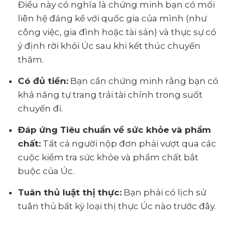
Điều này có nghĩa là chứng minh bạn có mối
liên hệ đáng kể với quốc gia của mình (như
công việc, gia đình hoặc tài sản) và thực sự có
ý định rời khỏi Úc sau khi kết thúc chuyến
thăm.
Có đủ tiền:
Bạn cần chứng minh rằng bạn có
khả năng tự trang trải tài chính trong suốt
chuyến đi.
Đáp ứng Tiêu chuẩn về sức khỏe và phẩm
chất:
Tất cả người nộp đơn phải vượt qua các
cuộc kiểm tra sức khỏe và phẩm chất bắt
buộc của Úc.
Tuân thủ luật thị thực:
Bạn phải có lịch sử
tuân thủ bất kỳ loại thị thực Úc nào trước đây.