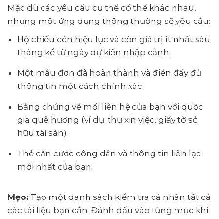
Mặc dù các yêu cầu cụ thể có thể khác nhau,
nhưng một ứng dụng thông thường sẽ yêu cầu:
Hộ chiếu còn hiệu lực và còn giá trị ít nhất sáu
tháng kể từ ngày dự kiến nhập cảnh.
Một mẫu đơn đã hoàn thành và điền đầy đủ
thông tin một cách chính xác.
Bằng chứng về mối liên hệ của bạn với quốc
gia quê hương (ví dụ: thư xin việc, giấy tờ sở
hữu tài sản).
Thẻ căn cước công dân và thông tin liên lạc
mới nhất của bạn.
Mẹo:
Tạo một danh sách kiểm tra cá nhân tất cả
các tài liệu bạn cần. Đánh dấu vào từng mục khi