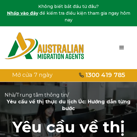
Không biết bắt đầu từ đâu?
Nhấp vào đây
để kiểm tra điều kiện tham gia ngay hôm
nay
1300 419 785
Mở cửa 7 ngày
Nhà
/
Trung tâm thông tin
/
Yêu cầu về thị thực du lịch Úc: Hướng dẫn từng
bước
Yêu cầu về thị