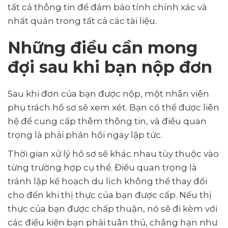
tất cả thông tin để đảm bảo tính chính xác và
nhất quán trong tất cả các tài liệu.
Những điều cần mong
đợi sau khi bạn nộp đơn
Sau khi đơn của bạn được nộp, một nhân viên
phụ trách hồ sơ sẽ xem xét. Bạn có thể được liên
hệ để cung cấp thêm thông tin, và điều quan
trọng là phải phản hồi ngay lập tức.
Thời gian xử lý hồ sơ sẽ khác nhau tùy thuộc vào
từng trường hợp cụ thể. Điều quan trọng là
tránh lập kế hoạch du lịch không thể thay đổi
cho đến khi thị thực của bạn được cấp. Nếu thị
thực của bạn được chấp thuận, nó sẽ đi kèm với
các điều kiện bạn phải tuân thủ, chẳng hạn như