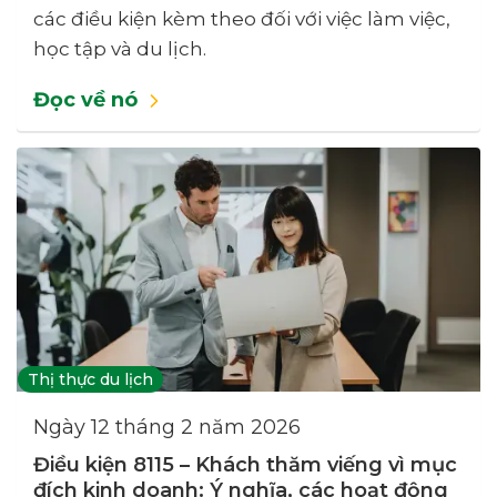
các điều kiện kèm theo đối với việc làm việc,
học tập và du lịch.
Đọc về nó
Thị thực du lịch
Ngày 12 tháng 2 năm 2026
Điều kiện 8115 – Khách thăm viếng vì mục
đích kinh doanh: Ý nghĩa, các hoạt động