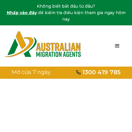
Không biết bắt đầu từ đâu?
Nhấp vào đây
để kiểm tra điều kiện tham gia ngay hôm
nay
1300 419 785
Mở cửa 7 ngày
Nhà
/
Visa gia đình
Visa gia đình Úc
Nhận lời khuyên chuyên