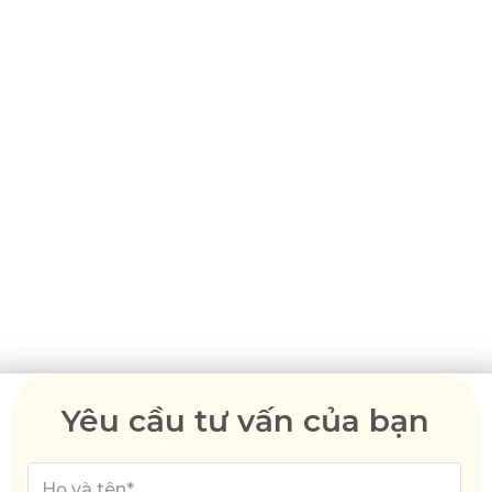
môn từ các đại lý di trú
đã đăng ký của chúng tôi
Có một loạt các thị thực có sẵn cho người nộp
đơn tạo điều kiện đoàn tụ gia đình vì những lý do
khác nhau. Mặc dù có thể điều hướng các tùy
chọn khác nhau có sẵn và quy trình xin thị thực
một cách độc lập, nếu bạn hoặc các thành viên
gia đình của bạn cần hỗ trợ hoặc hướng dẫn
thêm, hãy liên hệ với Đại lý Di trú Úc ngay hôm
nay.
Yêu cầu tư vấn của bạn