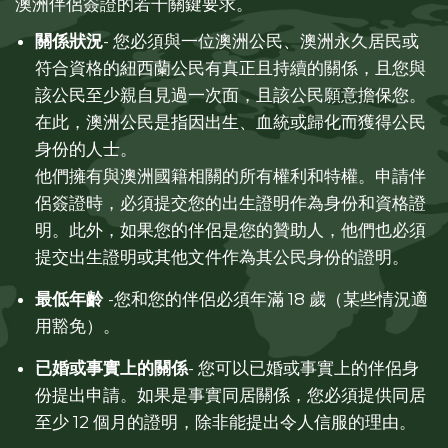
澳洲伴侶簽證的若干關鍵要求。
關係狀況
- 您必須與一位澳洲公民、澳洲永久居民或
符合資格的紐西蘭公民有真正且持續的關係，且您與
該公民至少親自見過一次面，且該公民願意擔保您。
在此，澳洲公民是指因出生、血統或歸化而獲得公民
身份的人士。
他們擁有與澳洲國籍相關的所有權利和特權。申請伴
侶簽證時，必須提交您的出生證明作為身份和資格證
明。此外，如果您的伴侶是您的贊助人，他們也必須
提交出生證明或其他文件作為其公民身份的證明。
最低年齡
-您和您的伴侶必須年滿 18 歲（某些情況適
用豁免）。
已婚或事實上的關係
- 您可以已婚或事實上的伴侶身
份提出申請。如果是事實同居關係，您必須提供同居
至少 12 個月的證明，除非能提出令人信服的理由。