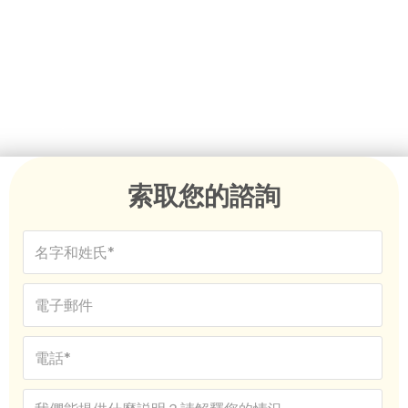
我們專業的夥伴簽證代理團隊擁有數十年的經驗，可協助
您成功取得澳洲夥伴簽證。無論您是申請臨時伴侶簽證或
永久伴侶簽證，無論您的個案有多複雜，我們都能為您提
供每一步的指導和支援。
索取您的諮詢