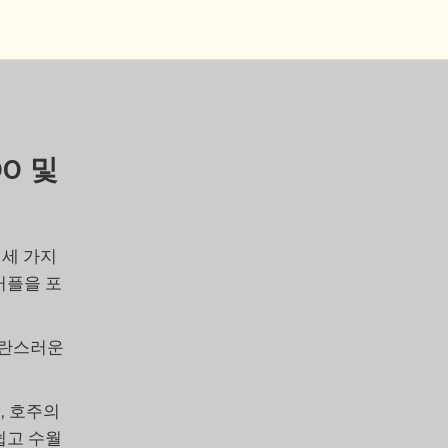
00 및
 세 가지
커플을 포
혼란스러운
, 호주의
쉽고 수월