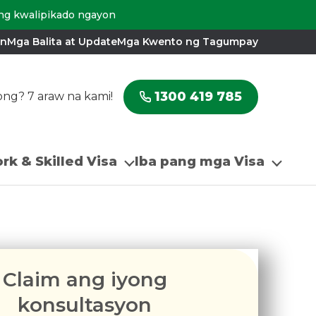
ing kwalipikado ngayon
an
Mga Balita at Update
Mga Kwento ng Tagumpay
1300 419 785
ong? 7 araw na kami!
rk & Skilled Visa
Iba pang mga Visa
Claim ang iyong
konsultasyon