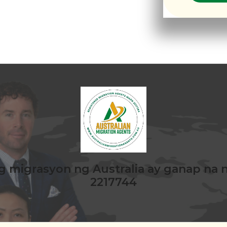
 migrasyon ng Australia ay ganap na 
2217744