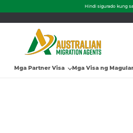
Hindi sigurado kung s
Mga Partner Visa
Mga Visa ng Magulan
Home
/
Visa ng kasosyo