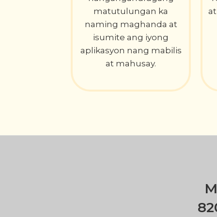
matutulungan ka
a
naming maghanda at
isumite ang iyong
aplikasyon nang mabilis
at mahusay.
M
82