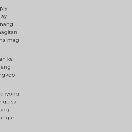
ply
 ay
 nang
magitan
 na mag
an ka
lang
angkop
ng iyong
ungo sa
bang
angan.