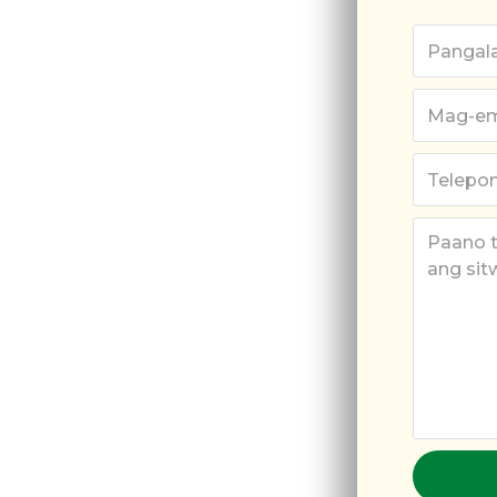
ustralia
glalakbay
g Australian
ente ng Partner visa ay
ng sa mga tao na
lian Partner visa. Kung
g partner visa o isang
aming gabayan at
, gaano man kumplikado