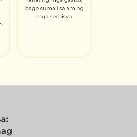
lahat ng mga gastos
bago sumali sa aming
mga serbisyo.
s
a:
nag