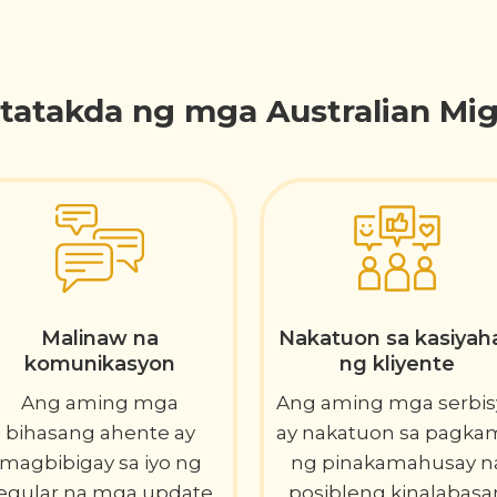
tatakda ng mga Australian Mig
Malinaw na
Nakatuon sa kasiyah
komunikasyon
ng kliyente
Ang aming mga
Ang aming mga serbis
bihasang ahente ay
ay nakatuon sa pagka
magbibigay sa iyo ng
ng pinakamahusay n
egular na mga update
posibleng kinalabasa