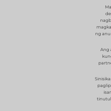
Ma
de
nagb
magkas
ng anu
Ang 
kun
partn
Sinisik
paglip
isa
tinut