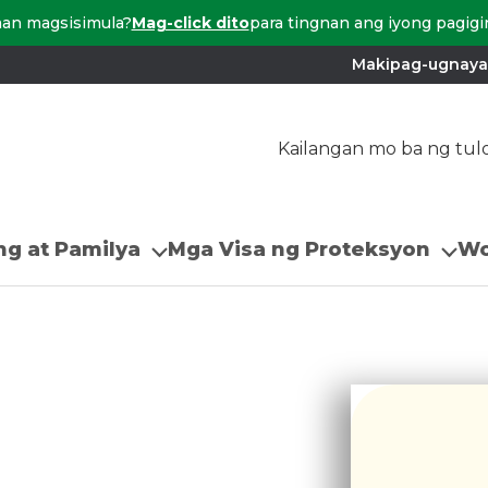
aan magsisimula?
Mag-click dito
para tingnan ang iyong pagig
Makipag-ugnay
Kailangan mo ba ng tul
g at Pamilya
Mga Visa ng Proteksyon
Wo