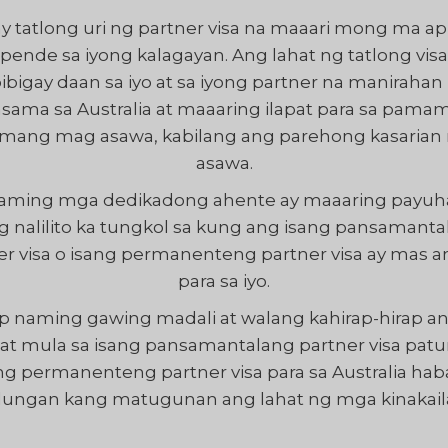
y tatlong uri ng partner visa na maaari mong ma ap
pende sa iyong kalagayan. Ang lahat ng tatlong visa
ibigay daan sa iyo at sa iyong partner na manirahan
ama sa Australia at maaaring ilapat para sa pama
mang mag asawa, kabilang ang parehong kasarian
asawa.
aming mga dedikadong ahente ay maaaring payuh
g nalilito ka tungkol sa kung ang isang pansamanta
er visa o isang permanenteng partner visa ay mas 
para sa iyo.
ap naming gawing madali at walang kahirap-hirap a
at mula sa isang pansamantalang partner visa pat
ng permanenteng partner visa para sa Australia ha
ulungan kang matugunan ang lahat ng mga kinakail