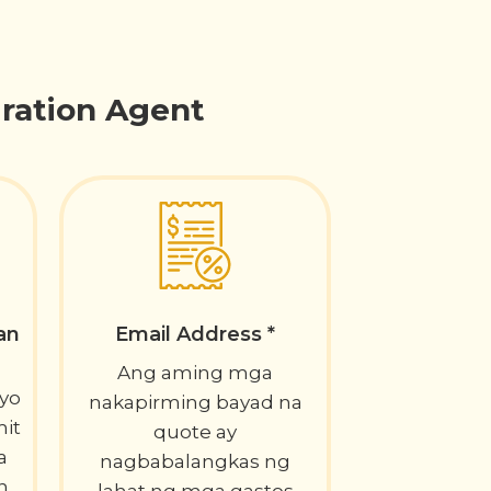
ration Agent
an
Email Address *
Ang aming mga
yo
nakapirming bayad na
mit
quote ay
a
nagbabalangkas ng
n