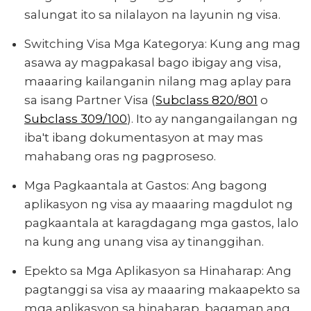
salungat ito sa nilalayon na layunin ng visa.
Switching Visa Mga Kategorya: Kung ang mag
asawa ay magpakasal bago ibigay ang visa,
maaaring kailanganin nilang mag aplay para
sa isang Partner Visa (
Subclass 820/801
o
Subclass 309/100
). Ito ay nangangailangan ng
iba't ibang dokumentasyon at may mas
mahabang oras ng pagproseso.
Mga Pagkaantala at Gastos: Ang bagong
aplikasyon ng visa ay maaaring magdulot ng
pagkaantala at karagdagang mga gastos, lalo
na kung ang unang visa ay tinanggihan.
Epekto sa Mga Aplikasyon sa Hinaharap: Ang
pagtanggi sa visa ay maaaring makaapekto sa
mga aplikasyon sa hinaharap, bagaman ang