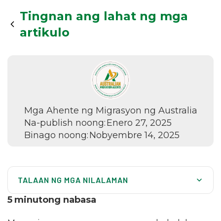
Tingnan ang lahat ng mga
artikulo
Mga Ahente ng Migrasyon ng Australia
Na-publish noong:
Enero 27, 2025
Binago noong:
Nobyembre 14, 2025
TALAAN NG MGA NILALAMAN
Buod ng Prospective Marriage Visa
5
minutong nabasa
Pagiging Karapat dapat para sa isang Prospective
Marriage Visa