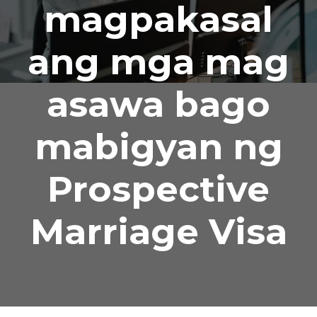
magpakasal
ang mga mag
asawa bago
mabigyan ng
Prospective
Marriage Visa