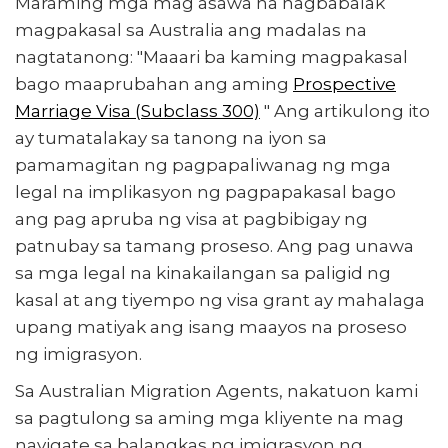
Maraming mga mag asawa na nagbabalak
magpakasal sa Australia ang madalas na
Mga dokumentong kailangan para sa aplikasyon
nagtatanong: "Maaari ba kaming magpakasal
Australia-wide services
bago maaprubahan ang aming
Prospective
Marriage Visa (Subclass 300)
" Ang artikulong ito
Mga legal na kondisyon hinggil sa kasal bago ang Visa
ay tumatalakay sa tanong na iyon sa
grant
pamamagitan ng pagpapaliwanag ng mga
Implikasyon ng pagpapakasal bago bigyan ng Visa
legal na implikasyon ng pagpapakasal bago
Mga Dapat Gawin Kung May Asawa na
ang pag apruba ng visa at pagbibigay ng
patnubay sa tamang proseso. Ang pag unawa
Buod
sa mga legal na kinakailangan sa paligid ng
kasal at ang tiyempo ng visa grant ay mahalaga
upang matiyak ang isang maayos na proseso
ng imigrasyon.
Sa Australian Migration Agents, nakatuon kami
sa pagtulong sa aming mga kliyente na mag
navigate sa balangkas ng imigrasyon ng