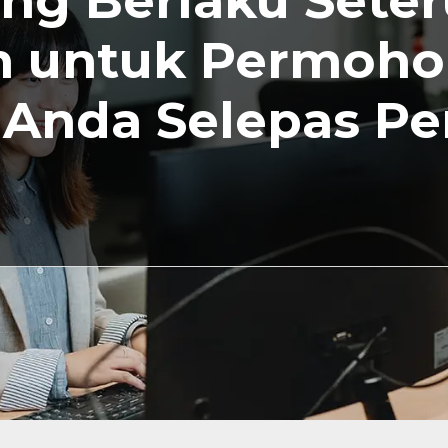
ng Berlaku Sete
 untuk Permoho
a Anda Selepas P