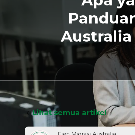
Apa ya
Panduan
Australi
Lihat semua artikel
Ejen Migrasi Australia