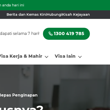
anda hari ini
Berita dan Kemas Kini
Hubungi
Kisah Kejayaan
1300 419 785
apati selama 7 hari!
Visa Kerja & Mahir
Visa lain
elepas Penginapan