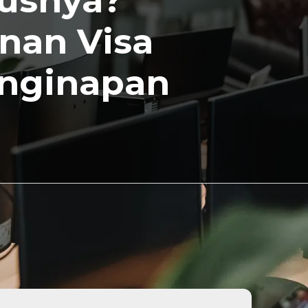
rusnya?
nan Visa
enginapan