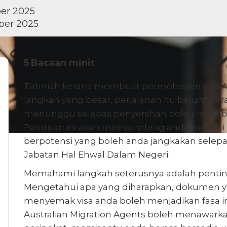
er 2025
ber 2025
5
Bacaan minit
Tahniah kerana membuat permohonan visa Aus
langkah yang besar, perjalanan itu belum be
menunggu selepas penyerahan boleh membaw
Panduan ini akan membimbing anda melalui 
berpotensi yang boleh anda jangkakan sele
Jabatan Hal Ehwal Dalam Negeri.
Memahami langkah seterusnya adalah penting,
Mengetahui apa yang diharapkan, dokumen y
menyemak visa anda boleh menjadikan fasa ini 
Australian Migration Agents boleh menawarka