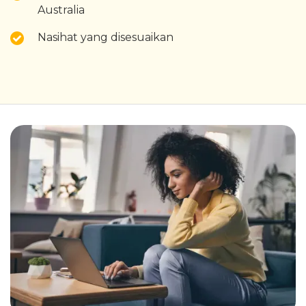
Australia
Nasihat yang disesuaikan