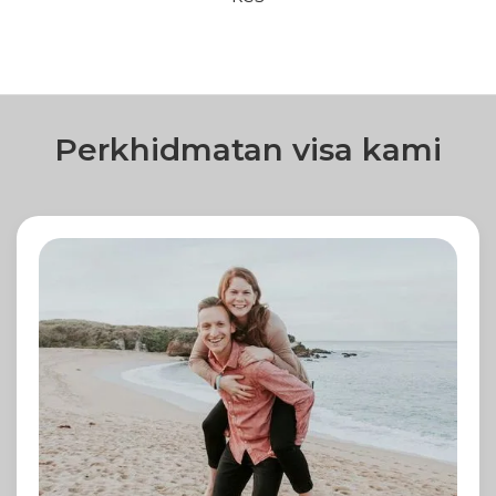
Perkhidmatan visa kami