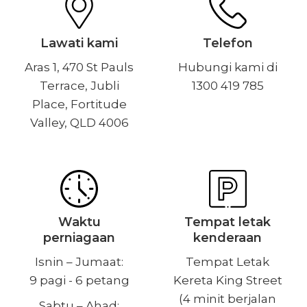
Lawati kami
Telefon
Aras 1, 470 St Pauls
Hubungi kami di
Terrace, Jubli
1300 419 785
Place, Fortitude
Valley, QLD 4006
Waktu
Tempat letak
perniagaan
kenderaan
Isnin – Jumaat:
Tempat Letak
9 pagi - 6 petang
Kereta King Street
(4 minit berjalan
Sabtu – Ahad: