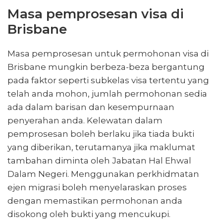
Masa pemprosesan visa di
Brisbane
Masa pemprosesan untuk permohonan visa di
Brisbane mungkin berbeza-beza bergantung
pada faktor seperti subkelas visa tertentu yang
telah anda mohon, jumlah permohonan sedia
ada dalam barisan dan kesempurnaan
penyerahan anda. Kelewatan dalam
pemprosesan boleh berlaku jika tiada bukti
yang diberikan, terutamanya jika maklumat
tambahan diminta oleh Jabatan Hal Ehwal
Dalam Negeri. Menggunakan perkhidmatan
ejen migrasi boleh menyelaraskan proses
dengan memastikan permohonan anda
disokong oleh bukti yang mencukupi.