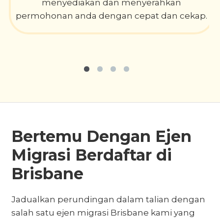
menyediakan dan menyerahkan
permohonan anda dengan cepat dan cekap.
Bertemu Dengan Ejen
Migrasi Berdaftar di
Brisbane
Jadualkan perundingan dalam talian dengan
salah satu ejen migrasi Brisbane kami yang