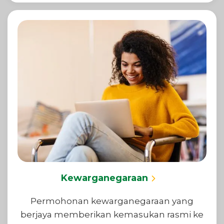
Kewarganegaraan
Permohonan kewarganegaraan yang
berjaya memberikan kemasukan rasmi ke