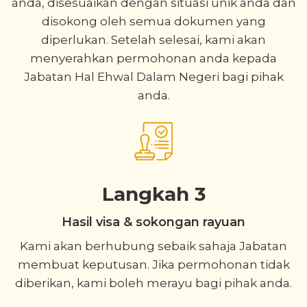
anda, disesuaikan dengan situasi unik anda dan
disokong oleh semua dokumen yang
diperlukan. Setelah selesai, kami akan
menyerahkan permohonan anda kepada
Jabatan Hal Ehwal Dalam Negeri bagi pihak
anda.
Langkah 3
Hasil visa & sokongan rayuan
Kami akan berhubung sebaik sahaja Jabatan
membuat keputusan. Jika permohonan tidak
diberikan, kami boleh merayu bagi pihak anda.