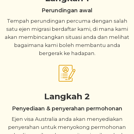
Perundingan awal
Tempah perundingan percuma dengan salah
satu ejen migrasi berdaftar kami, di mana kami
akan membincangkan situasi anda dan melihat
bagaimana kami boleh membantu anda
bergerak ke hadapan.
Langkah 2
Penyediaan & penyerahan permohonan
Ejen visa Australia anda akan menyediakan
penyerahan untuk menyokong permohonan