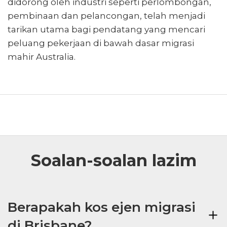
didorong oleh industri seperti perlombongan,
pembinaan dan pelancongan, telah menjadi
tarikan utama bagi pendatang yang mencari
peluang pekerjaan di bawah dasar migrasi
mahir Australia.
Soalan-soalan lazim
Berapakah kos ejen migrasi
di Brisbane?