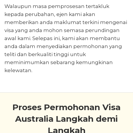
Walaupun masa pemprosesan tertakluk
kepada perubahan, ejen kami akan
memberikan anda maklumat terkini mengenai
visa yang anda mohon semasa perundingan
awal kami. Selepas ini, kami akan membantu
anda dalam menyediakan permohonan yang
teliti dan berkualiti tinggi untuk
meminimumkan sebarang kemungkinan
kelewatan.
Proses Permohonan Visa
Australia Langkah demi
Langkah