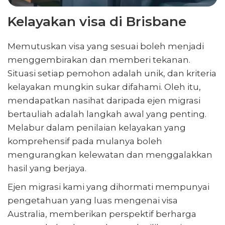
Kelayakan visa di Brisbane
Memutuskan visa yang sesuai boleh menjadi
menggembirakan dan memberi tekanan.
Situasi setiap pemohon adalah unik, dan kriteria
kelayakan mungkin sukar difahami. Oleh itu,
mendapatkan nasihat daripada ejen migrasi
bertauliah adalah langkah awal yang penting.
Melabur dalam penilaian kelayakan yang
komprehensif pada mulanya boleh
mengurangkan kelewatan dan menggalakkan
hasil yang berjaya.
Ejen migrasi kami yang dihormati mempunyai
pengetahuan yang luas mengenai visa
Australia, memberikan perspektif berharga