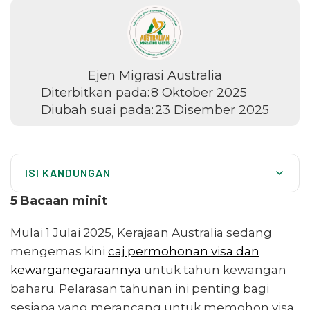
Ejen Migrasi Australia
Diterbitkan pada:
8 Oktober 2025
Diubah suai pada:
23 Disember 2025
ISI KANDUNGAN
Bayaran Kemas Kini untuk Visa Sementara
5
Bacaan minit
Bayaran Kemas Kini untuk Visa Keluarga & Rakan Kongsi
Mulai 1 Julai 2025, Kerajaan Australia sedang
Australia-wide services
mengemas kini
caj permohonan visa dan
kewarganegaraannya
Bayaran Kemas Kini untuk Visa Mahir & Tajaan Majikan
untuk tahun kewangan
baharu. Pelarasan tahunan ini penting bagi
Bayaran Kemas Kini untuk Kewarganegaraan Australia
sesiapa yang merancang untuk memohon visa